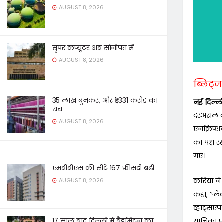
AUGUST 8, 2026
सुपर कंप्यूटर अब सोनीपत में
AUGUST 8, 2026
ब्लिट्ज 
35 लाख बुनकर, और ₹1,331 करोड़ का
नई दिल्ल
सच
दरअसल कं
AUGUST 8, 2026
एनक्रिप्श
का पक्ष र
गए।
एमबीबीएस की सीटें 167 फ़ीसदी बढ़ीं
करिया ने
AUGUST 8, 2026
कहा, ‘प्ल
व्हाट्सएप
17 साल बाद दिल्ली में बैडमिंटन का
याचिका पर