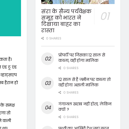
संरा के सैन्य पर्यवेक्षक
समूह को भारत ने
दिखाया बाहर का
रास्ता
0 SHARES
प्रोपर्टी पर जिसका 12 साल से
कता है।
कब्जा, वही होगा मालिक
ंड टू एंड
0 SHARES
 व्हाट्सएप
12 साल से है जमीन पर कब्जा तो
ब हैरान हो
वही होगा असली मालिक
0 SHARES
गंगाजल खराब नहीं होता, लेकिन
के समक्ष
क्यों ?
एगा तो
0 SHARES
ने वाली
पृथ्वी का आखिरी देश जहां सूरज
ा था।