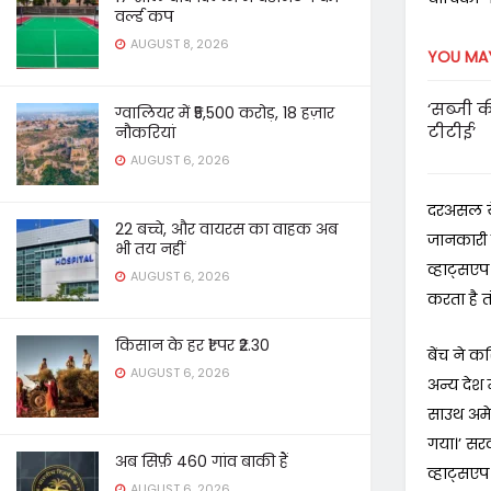
वर्ल्ड कप
AUGUST 8, 2026
YOU MAY
‘सब्जी क
ग्वालियर में ₹5,500 करोड़, 18 हज़ार
टीटीई’
नौकरियां
AUGUST 6, 2026
दरअसल ये
22 बच्चे, और वायरस का वाहक अब
जानकारी 
भी तय नहीं
व्हाट्सएप
AUGUST 6, 2026
करता है त
किसान के हर ₹1 पर ₹2.30
बेंच ने क
AUGUST 6, 2026
अन्य देश
साउथ अमेर
गया।’ सरक
अब सिर्फ़ 460 गांव बाकी हैं
व्हाट्सएप
AUGUST 6, 2026