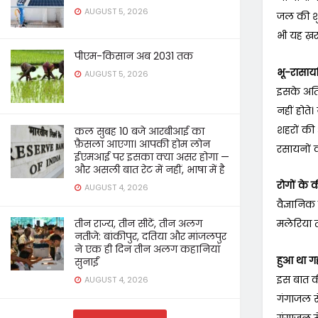
AUGUST 5, 2026
जल की शुद
भी यह ख़र
पीएम-किसान अब 2031 तक
भू-रासायन
AUGUST 5, 2026
इसके अतिर
नहीं होते
शहरों की
कल सुबह 10 बजे आरबीआई का
फ़ैसला आएगा। आपकी होम लोन
रसायनों क
ईएमआई पर इसका क्या असर होगा —
और असली बात रेट में नहीं, भाषा में है
रोगों के क
AUGUST 4, 2026
वैज्ञानिक
तीन राज्य, तीन सीटें, तीन अलग
मलेरिया त
नतीजे: बांकीपुर, दतिया और मांजलपुर
ने एक ही दिन तीन अलग कहानियां
हुआ था ग
सुनाईं
इस बात की
AUGUST 4, 2026
गंगाजल से
गंगाजल मे