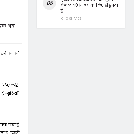
केवल 40 मिनट के लिए ही डूबता
है
0 SHARES
वाहक अब
ओं को पनपने
र इसलिए कोई
़ी-बूटियों,
पाया गया है
ता है। इससे