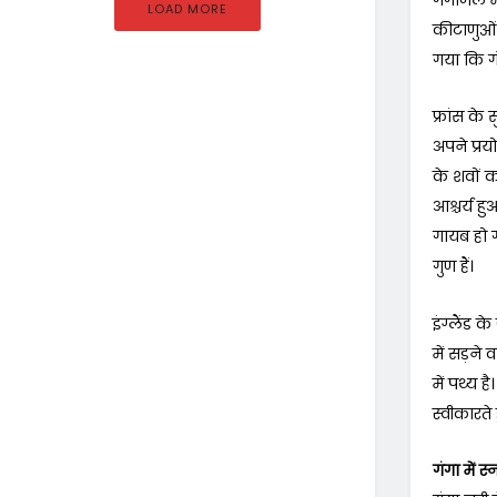
LOAD MORE
कीटाणुओं 
गया कि ग
फ्रांस के 
अपने प्रयो
के शवों क
आश्चर्य ह
गायब हो 
गुण हैं।
इंग्लैंड
में सड़ने
में पथ्य 
स्वीकारते
गंगा में 