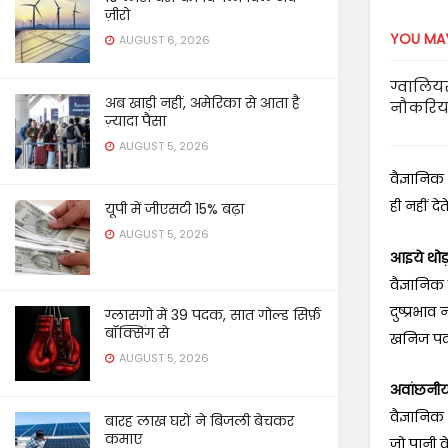
ज़ीरो
YOU MAY
AUGUST 6, 2026
ग्वालियर
अब खाड़ी नहीं, अमेरिका से आता है
नौकरिया
ज़्यादा पैसा
AUGUST 5, 2026
वैज्ञानिक
ही नहीं द
यूपी में जीएसटी 15% बढ़ा
AUGUST 5, 2026
आइये थोड़
वैज्ञानिक
दुष्प्रभा
ग्लासगो में 39 पदक, सात गोल्ड सिर्फ़
बॉक्सिंग से
खनिज पदार
AUGUST 5, 2026
अवांछनीय 
वैज्ञानिक
बारह लाख घरों ने बिजली बेचकर
कमाए
जो पानी क