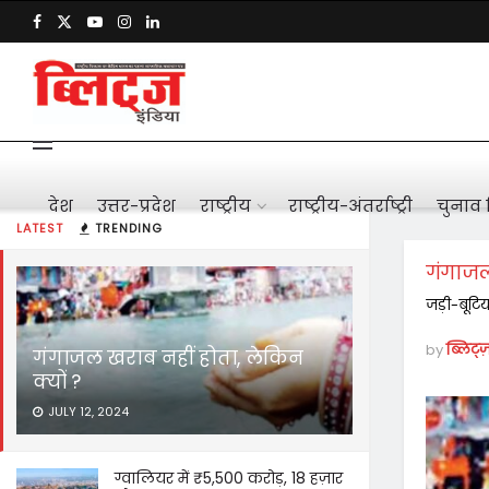
देश
उत्तर-प्रदेश
राष्ट्रीय
राष्ट्रीय-अंतर्राष्ट्री
चुनाव 
LATEST
TRENDING
गंगाजल
जड़ी-बूटि
by
ब्लिट्ज
गंगाजल खराब नहीं होता, लेकिन
क्यों ?
JULY 12, 2024
ग्वालियर में ₹5,500 करोड़, 18 हज़ार