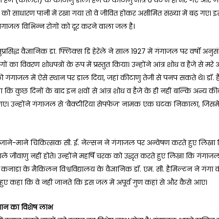
को साधारण पानी में रखा गया तो वे जीवित होकर असीमित संख्या में बढ़ गए। इ
ंगाजल विभिन्न रोगों को दूर करने वाला जल है।
सुप्रसिद्ध वैज्ञानिक डा. फ्लिक्स डि हेरेले ने साल 1927 में गंगाजल पर वर्षों अ
गों का विवरण शोधपत्रों के रूप में प्रस्तुत किया। उन्होंने आंत्र शोध व हैजे से मरे 
ो गंगाजल में ऐसे स्थान पर डाल दिया, जहां कीटाणु तेजी से पनप सकते थे। डॉ. ह
ुआ कि कुछ दिनों के बाद इन शवों से आंत्र शोध व हैजे के ही नहीं बल्कि अन्य की
गए। उन्होंने गंगाजल से ‘बैक्टीरिया सेपफेज’ नामक एक घटक निकाला, जिसम
 के जाने-माने चिकित्सक सी. ई. नेल्सन ने गंगाजल पर अन्वेषण करते हुए लि
 वाले जीवाणु नहीं होते। उन्होंने महर्षि चरक को उद्धृत करते हुए लिखा कि गंगा
है। कनाडा के मैकिलन विश्वविद्यालय के वैज्ञानिक डॉ. एम. सी. हैमिल्टन ने गंगा
 हुए कहा कि वे नहीं जानते कि इस जल में अपूर्व गुण कहां से और कैसे आए।
स्नान का विशेष लाभ