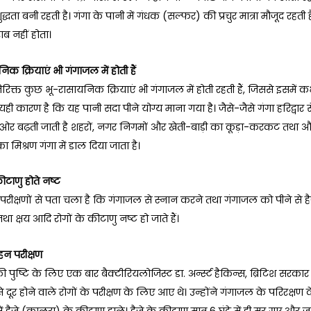
्धता बनी रहती है। गंगा के पानी में गंधक (सल्फर) की प्रचुर मात्रा मौजूद रहती
ाब नहीं होता।
िक क्रियाएं भी गंगाजल में होती हैं
िक्त कुछ भू-रासायनिक क्रियाएं भी गंगाजल में होती रहती हैं, जिससे इसमें कभी
। यही कारण है कि यह पानी सदा पीने योग्य माना गया है। जैसे-जैसे गंगा हरिद्वार
 ओर बढ़ती जाती है शहरों, नगर निगमों और खेती-बाड़ी का कूड़ा-करकट तथा औ
ा मिश्रण गंगा में डाल दिया जाता है।
ीटाणु होते नष्ट
 परीक्षणों से पता चला है कि गंगाजल से स्नान करने तथा गंगाजल को पीने से हैज
था क्षय आदि रोगों के कीटाणु नष्ट हो जाते हैं।
हन परीक्षण
 पुष्टि के लिए एक बार बैक्टीरियलोजिस्ट डा. अर्न्स्ट हैकिन्स, ब्रिटिश सरका
 दूर होने वाले रोगों के परीक्षण के लिए आए थे। उन्होंने गंगाजल के परिरक्षण
ं हैजे (कालरा) के कीटाणु डाले। हैजे के कीटाणु मात्र 6 घंटे में ही मर गए और