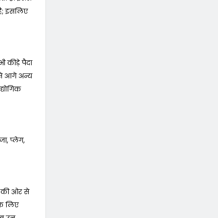
 है; इसलिए
 कीड़े पैदा
 से आगे अन्य
द्योगिक
ा, प्लेग,
र की ओर से
 के लिए
 जब उन