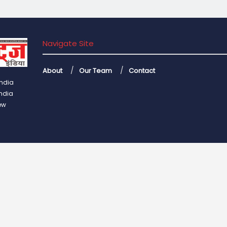
Navigate Site
About
Our Team
Contact
India
India
ew