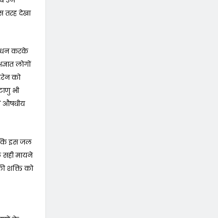
स तरह देखा
नुसंधन करके
अज्ञात लोगों
ैरेन को
टाणु भी
ें औषधीय
खा कि इस जल
जल सही मायने
 की शक्ति को