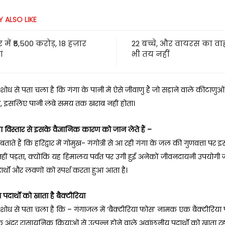
 ALSO LIKE
 में ₹5,500 करोड़, 18 हज़ार
22 बच्चे, और वायरस का 
ं
भी तय नहीं
 शोध से पता चला है कि गंगा के पानी में ऐसे जीवाणु हैं जो सड़ाने वाले कीटाणु
ेते, इसलिए पानी लंबे समय तक खराब नहीं होता।
ा विस्तार से इसके वैज्ञानिक कारण को जान लेते हैं –
 बताते हैं कि हरिद्वार में गोमुख- गंगोत्री से आ रही गंगा के जल की गुणवत्ता प
व नहीं पड़ता, क्योंकि यह हिमालय पर्वत पर उगी हुई अनेकों जीवनदायनी उपयोगी जड
्थों और लवणों को स्पर्श करता हुआ आता है।
पदार्थों को खाता है बैक्टीरिया
 शोध से पता चला है कि – गंगाजल में ‘बैक्टीरिया फोस’ नामक एक बैक्टीरिया 
े अंदर रासायनिक क्रियाओं से उत्पन्न होने वाले अवांछनीय पदार्थों को खाता रह