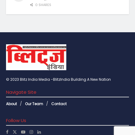
0 SHARES
© 2023 Blitz India Media -BlitzIndia Building A New Nation
Navigate Site
About
Our Team
Contact
Follow Us