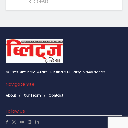
0 SHARES
© 2023 Blitz India Media -BlitzIndia Building A New Nation
Navigate Site
About
Our Team
Contact
Follow Us