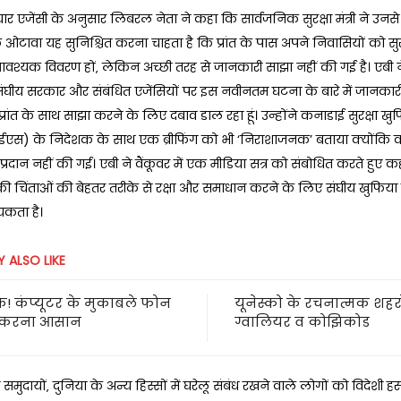
 एजेंसी के अनुसार लिबरल नेता ने कहा कि सार्वजनिक सुरक्षा मंत्री ने उनसे
 ओटावा यह सुनिश्चित करना चाहता है कि प्रांत के पास अपने निवासियों को सु
श्यक विवरण हों‚ लेकिन अच्छी तरह से जानकारी साझा नहीं की गई है। एबी ने
ंघीय सरकार और संबंधित एजेंसियों पर इस नवीनतम घटना के बारे में जानकार
्रांत के साथ साझा करने के लिए दबाव डाल रहा हूं। उन्होंने कनाडाई सुरक्षा खु
स) के निदेशक के साथ एक ब्रीफिंग को भी ‘निराशाजनक’ बताया क्योंकि 
्रदान नहीं की गई। एबी ने वैंकूवर में एक मीडिया सत्र को संबोधित करते हुए कह
 की चिंताओं की बेहतर तरीके से रक्षा और समाधान करने के लिए संघीय खुफिय
कता है।
 ALSO LIKE
के! कंप्यूटर के मुकाबले फोन
यूनेस्को के रचनात्मक शहरों
 करना आसान
ग्वालियर व कोझिकोड
 समुदायों‚ दुनिया के अन्य हिस्सों में घरेलू संबंध रखने वाले लोगों को विदेशी हस्