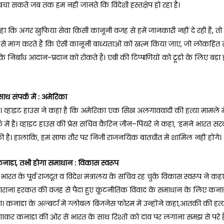
चा सकते जब तक हम नहीं जानते कि विदेशी हस्तक्षेप हो रहा है।
कहा कि अगर खुफिया सेवा किसी कानूनी वजह से हमें जानकारी नहीं दे रही है, तो
्री से मांग करते हैं कि ऐसी कानूनी बाध्यताओं को खत्म किया जाए, जो लोकहित से
े निर्बाध आदान-प्रदान को रोकते हैं। एबी की टिप्पणियों को ट्रूडो के लिए बड
ाथ संपर्क में : अमेरिका
। व्हाइट हाउस ने कहा है कि अमेरिका एक सिख अलगाववादी की हत्या मामले मे
क में है। व्हाइट हाउस की प्रेस सचिव कैरिन जीन–पियरे ने कहा‚ ‘हमने भारत स
 है। हालांकि‚ हम साफ तौर पर निजी राजनयिक बातचीत में शामिल नहीं होंगे।
कनाडा, तभी होगा समाधान : विकास स्वरूप
 भारत के पूर्व राजदूत व विदेश मंत्रालय के सचिव रह चुके विकास स्वरूप ने कहा 
ेदाराना हरकत की वजह से पैदा हुए कूटनीतिक विवाद के समाधान के लिए कना
। कनाडा के अल्बर्टा में ग्लोबल बिजनेस फोरम में उन्होंने कहा,आतंकी की हत्
कर कनाडा की ओर से भारत के साथ रिश्तों को दांव पर लगाना समझ से परे ह