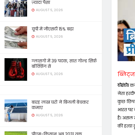
ज़्यादा पैसा
AUGUST 5, 2026
यूपी में जीएसटी 15% बढ़ा
AUGUST 5, 2026
ग्लासगो में 39 पदक, सात गोल्ड सिर्फ़
बॉक्सिंग से
ब्लिट्ज 
AUGUST 5, 2026
टोरंटो।
कना
नेता हरदीप
कुछ छिपा 
बारह लाख घरों ने बिजली बेचकर
कमाए
भारत पर ज
AUGUST 5, 2026
है। असल मे
की हत्या ट्र
पीएम-किसान अब 2031 तक