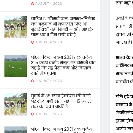
तक नहीं ब
AUGUST 4, 2026
उन्होंने 
बारिश 12 फ़ीसदी कम, अगस्त-सितंबर
का अनुमान भी कमज़ोर। फिर भी
प्रधानमंत
बुवाई क्यों नहीं बिगड़ी — और आपके
सूचनाओं क
पास अब 11 दिन क्यों बचे हैं
जा रहा है।
AUGUST 4, 2026
पीएम-किसान अब 2031 तक चलेगी,
भारत के स
₹3.15 लाख करोड़ मंज़ूर। पर असली बात
वाशिंगटन
यह है कि यह पैसा कब और किसके
खाते में पहुंचेगा
साथ संपर्
AUGUST 4, 2026
बातचीत की
बुवाई में 38 लाख हेक्टेयर की कमी,
पीछे हटे 
पर खेल अभी ख़त्म नहीं — 15 अगस्त
कनाडा में
तक का वक़्त बाक़ी है
गैरजिम्म
AUGUST 3, 2026
हटना होगा
आरोप लगा
पीएम-किसान अब 2031 तक चलेगी: