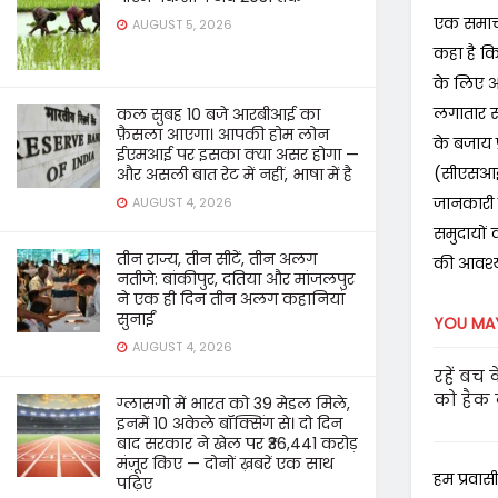
एक समाचार
AUGUST 5, 2026
कहा है कि
के लिए आव
लगातार स
कल सुबह 10 बजे आरबीआई का
फ़ैसला आएगा। आपकी होम लोन
के बजाय प
ईएमआई पर इसका क्या असर होगा —
(सीएसआईए
और असली बात रेट में नहीं, भाषा में है
जानकारी प
AUGUST 4, 2026
समुदायों
तीन राज्य, तीन सीटें, तीन अलग
की आवश्य
नतीजे: बांकीपुर, दतिया और मांजलपुर
ने एक ही दिन तीन अलग कहानियां
सुनाईं
YOU MAY
AUGUST 4, 2026
रहें बच 
को हैक
ग्लासगो में भारत को 39 मेडल मिले,
इनमें 10 अकेले बॉक्सिंग से। दो दिन
बाद सरकार ने खेल पर ₹36,441 करोड़
मंज़ूर किए — दोनों ख़बरें एक साथ
हम प्रवासी
पढ़िए