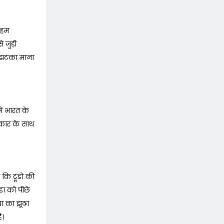
 हम
 जुड़ी
़ा झटका माना
ं भारत के
रकार के साथ
कि ट्रूडो की
डा को पीछे
या का झूठा
ै।