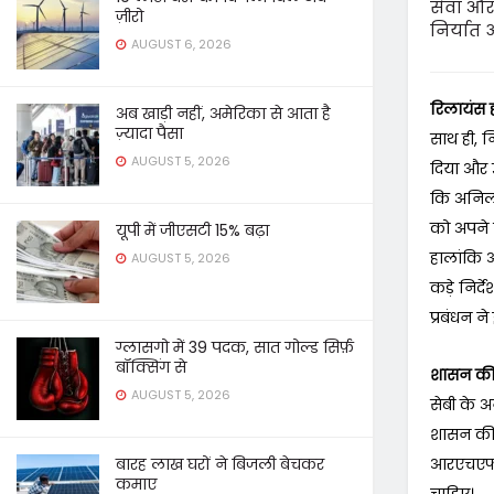
सेवा और 
ज़ीरो
निर्यात ऑ
AUGUST 6, 2026
रिलायंस ह
अब खाड़ी नहीं, अमेरिका से आता है
ज़्यादा पैसा
साथ ही, न
AUGUST 5, 2026
दिया और उ
कि अनिल 
को अपने स
यूपी में जीएसटी 15% बढ़ा
हालांकि 
AUGUST 5, 2026
कड़े निर्
प्रबंधन न
ग्लासगो में 39 पदक, सात गोल्ड सिर्फ़
बॉक्सिंग से
शासन की 
AUGUST 5, 2026
सेबी के अ
शासन की ए
आरएचएफएल
बारह लाख घरों ने बिजली बेचकर
कमाए
चाहिए।