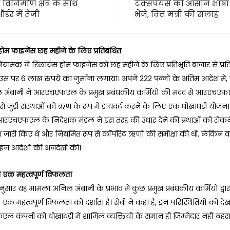
विनिर्माण क्षेत्र के साथ
टैक्सपेयर्स को आसान भाषा 
र्डर में तेजी
भेजें, वित्त मंत्री की सलाह
ोम फाइनेंस छह महीने के लिए प्रतिबंधित
ियामक ने रिलायंस होम फाइनेंस को छह महीने के लिए प्रतिभूति बाजार से प्र
स पर 6 लाख रुपये का जुर्माना लगाया। अपने 222 पन्नों के अंतिम आदेश में, स
अंबानी ने आरएचएफएल के प्रमुख प्रबंधकीय कर्मियों की मदद से आरएचए
े जुड़ी संस्थाओं को ऋण के रूप में डायवर्ट करने के लिए एक धोखाधड़ी योजना
आरएचएफएल के निदेशक मंडल ने इस तरह की उधार देने की प्रथाओं को रोकन
देश जारी किए थे और नियमित रूप से कॉर्पोरेट ऋणों की समीक्षा की थी, लेकिन 
े इन आदेशों की अनदेखी की।
एक महत्वपूर्ण विफलता
नुसार यह मामला अनिल अंबानी के प्रभाव में कुछ प्रमुख प्रबंधकीय कर्मियों द्वा
क महत्वपूर्ण विफलता को दर्शाता है। सेबी ने कहा है, इन परिस्थितियों को देखत
 कंपनी को धोखाधड़ी में शामिल व्यक्तियों के समान ही जिम्मेदार नहीं ठहर