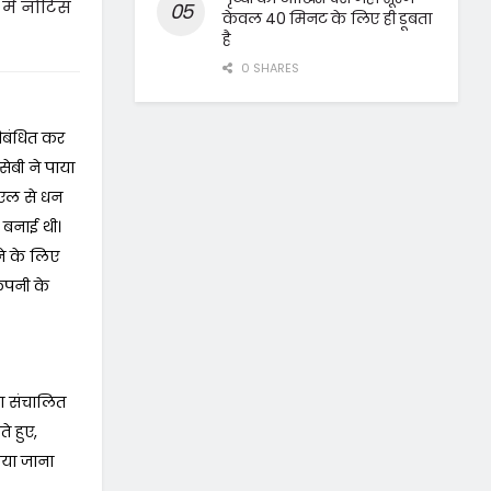
में नोटिस
केवल 40 मिनट के लिए ही डूबता
है
0 SHARES
तिबंधित कर
ेबी ने पाया
फएल से धन
 बनाई थी।
े के लिए
कंपनी के
रा संचालित
े हुए,
ाया जाना