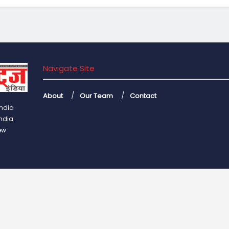
Navigate Site
About
Our Team
Contact
India
India
ew