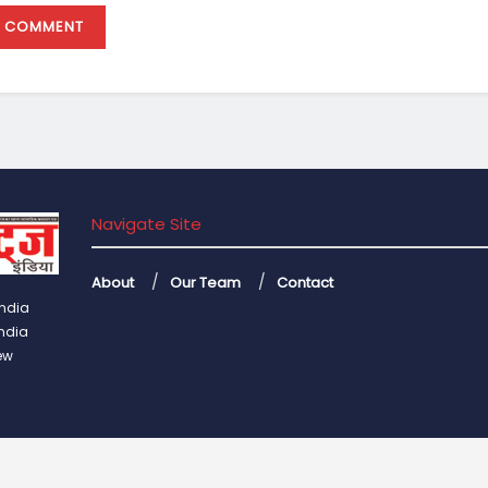
Navigate Site
About
Our Team
Contact
India
India
ew