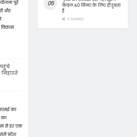
योजना पूरे
केवल 40 मिनट के लिए ही डूबता
करी और
है
ं
0 SHARES
्न विकास
हुंचे
 निहारते
मएसएमई का
ो का
यम से हर एक
ससे प्रदेश