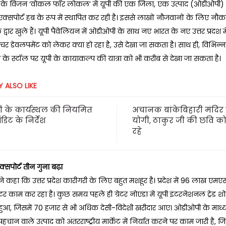
त्री के विजन ‘वोकल फॉर लोकल’ में यूपी की एक जिला, एक उत्पाद (ओडीओपी) 
 एक्सपोर्ट हब के रूप में स्थापित कर रही है। इससे लाखों नौजवानों के लिए नौ
 द्वार खुले हैं। यूपी पैवेलियन में ओडीओपी के साथ नए भारत के नए उत्तर प्रदश मे
ट्रक्चर डेवलपमेंट को लेकर क्या हो रहा है, उसे देखा जा सकता है। साथ ही, विभिन
 के स्टॉल पर यूपी के कायाकल्प की यात्रा को भी करीब से देखा जा सकता है।
 ALSO LIKE
 के कार्यस्थल की नियमित
अचानक बांकेबिहारी मंदिर प
ऑडिट के निर्देश
योगी, ठाकुर जी की छवि को
रहे
क्सपोर्ट तीन गुना बढ़ा
री ने कहा कि उत्तर प्रदेश कारीगरी के लिए बहुत मशहूर है। प्रदेश में 96 लाख ए
्टर काम कर रहा है। कुछ समय पहले ही ग्रेटर नोएडा में यूपी इंटरनेशनल ट्रेड श
आ, जिसमें 70 हजार से भी अधिक देसी-विदेशी खरीदार आए। ओडीओपी के माध्
हचान वाले उत्पाद को अंतरराष्ट्रीय मार्केट में निर्यात करने पर काम जारी है, जि