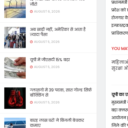
प्रधानमं
ज़ीरो
प्रदेश को
AUGUST 6, 2026
रोजगार के
इन्फ्रास्
अब खाड़ी नहीं, अमेरिका से आता है
प्राधिकरण
ज़्यादा पैसा
AUGUST 5, 2026
YOU MAY
यूपी में जीएसटी 15% बढ़ा
महिलाओं
AUGUST 5, 2026
सुरक्षा 
ग्लासगो में 39 पदक, सात गोल्ड सिर्फ़
यूपी का ए
बॉक्सिंग से
मुख्यमंत्
AUGUST 5, 2026
बड़ा क्लस
आयोजन हु
बारह लाख घरों ने बिजली बेचकर
जिले की प
कमाए