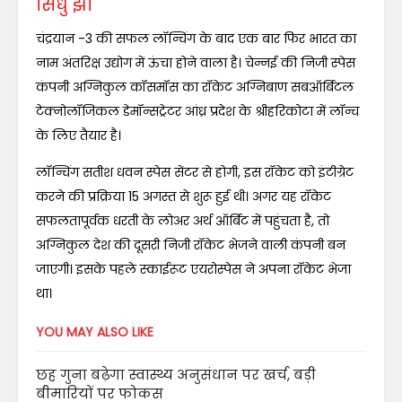
सिंधु झा
चंद्रयान -3 की सफल लॉन्चिंग के बाद एक बार फिर भारत का
नाम अंतरिक्ष उद्योग में ऊंचा होने वाला है। चेन्नई की निजी स्पेस
कंपनी अग्निकुल कॉसमॉस का रॉकेट अग्निबाण सबऑर्बिटल
टेक्नोलॉजिकल डेमॉन्सट्रेटर आंध्र प्रदेश के श्रीहरिकोटा में लॉन्च
के लिए तैयार है।
लॉन्चिंग सतीश धवन स्पेस सेंटर से होगी, इस रॉकेट को इंटीग्रेट
करने की प्रक्रिया 15 अगस्त से शुरू हुई थी। अगर यह रॉकेट
सफलतापूर्वक धरती के लोअर अर्थ ऑर्बिट में पहुंचता है, तो
अग्निकुल देश की दूसरी निजी रॉकेट भेजने वाली कंपनी बन
जाएगी। इसके पहले स्काईरूट एयरोस्पेस ने अपना रॉकेट भेजा
था।
YOU MAY ALSO LIKE
छह गुना बढ़ेगा स्वास्थ्य अनुसंधान पर खर्च, बड़ी
बीमारियों पर फोकस