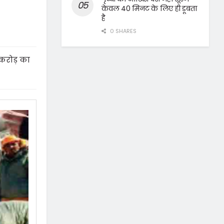
केवल 40 मिनट के लिए ही डूबता
है
0 SHARES
करोड़ का