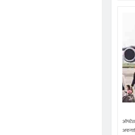
ऑपरेशन
अफगानि