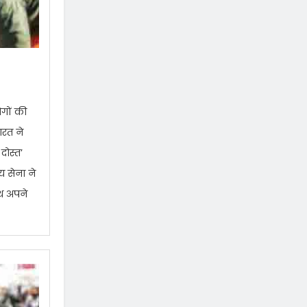
ोगों की
ारत ने
दोस्त’
य सेना ने
ाथ अपने