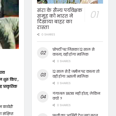
संरा के सैन्य पर्यवेक्षक
समूह को भारत ने
दिखाया बाहर का
रास्ता
0 SHARES
प्रोपर्टी पर जिसका 12 साल से
कब्जा, वही होगा मालिक
0 SHARES
12 साल से है जमीन पर कब्जा तो
चाव
वही होगा असली मालिक
 शुरू किए ,
0 SHARES
ह प्राकृतिक
गंगाजल खराब नहीं होता, लेकिन
क्यों ?
0 SHARES
न कावेरी’
ंक्षिप्त
पृथ्वी का आखिरी देश जहां सूरज