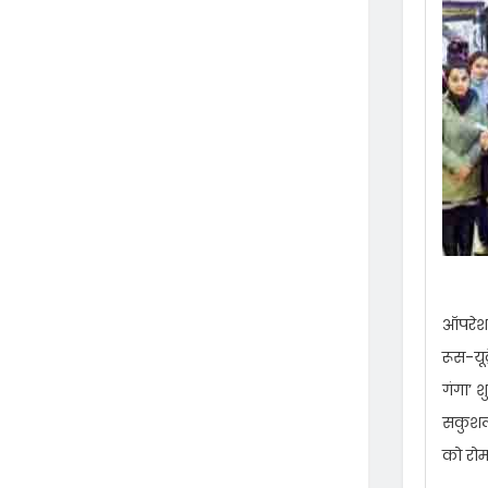
ऑपरेशन
रूस-यू
गंगा’ 
सकुशल 
को रोम