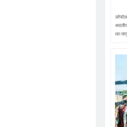
ऑपरेशन 
भारतीय
था। वा