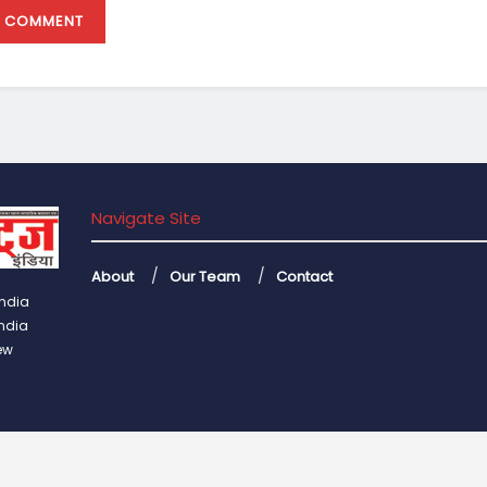
Navigate Site
About
Our Team
Contact
India
India
ew