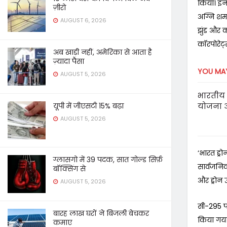
किया। इन प
ज़ीरो
अग्नि शमन 
AUGUST 6, 2026
झुंड और क
कॉरपोरेट्
अब खाड़ी नहीं, अमेरिका से आता है
ज़्यादा पैसा
YOU MAY
AUGUST 5, 2026
भारतीय 
योजना 
यूपी में जीएसटी 15% बढ़ा
AUGUST 5, 2026
‘भारत ड्र
ग्लासगो में 39 पदक, सात गोल्ड सिर्फ़
सार्वजनिक 
बॉक्सिंग से
और ड्रोन 
AUGUST 5, 2026
सी-295 प
बारह लाख घरों ने बिजली बेचकर
किया गया
कमाए