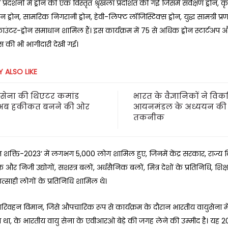
्रदर्शनों में ड्रोन की एक विस्तृत श्रृंखला प्रदर्शित की गई जिसमें सर्वेक्षण ड्रोन, कृ
ड्रोन, सामरिक निगरानी ड्रोन, हेवी-लिफ्ट लॉजिस्टिक्स ड्रोन, युद्ध सामग्री प्रणा
ाउंटर-ड्रोन समाधान शामिल हैं। इस कार्यक्रम में 75 से अधिक ड्रोन स्टार्टअप 
स की भी भागीदारी देखी गई।
 ALSO LIKE
सेना की थिएटर कमांड
भारत के वैज्ञानिकों ने वि
अब हकीकत बनने की ओर
आयनमंडल के अध्ययन की
तकनीक
ोन शक्ति-2023’ में लगभग 5,000 लोग शामिल हुए, जिनमें केंद्र सरकार, राज्य व
और निजी उद्योगों, सशस्त्र बलों, अर्धसैनिक बलों, मित्र देशों के प्रतिनिधि, शिक्षाव
उत्साही लोगों के प्रतिनिधि शामिल थे।
रिवहन विमान, जिसे औपचारिक रूप से कार्यक्रम के दौरान भारतीय वायुसेना म
 था, के भारतीय वायु सेना के एवीआरओ बेड़े की जगह लेने की उम्मीद है। यह