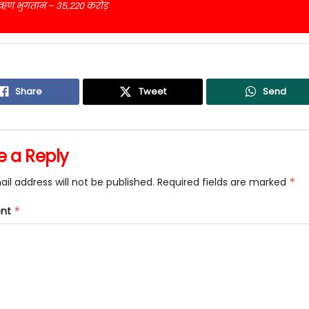
ऋण भुगतान – 35,220 करोड़
Share
Tweet
Send
e a Reply
il address will not be published.
Required fields are marked
*
nt
*