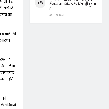
ुप सी व डी
केवल 40 मिनट के लिए ही डूबता
की बढ़ोतरी
है
किराये की
0 SHARES
न बनाने की
वास्थ्य
अस्पताल
मेट्रो लिंक
्ट्रीय हवाई
ानेसर होते
ों को
े परिवारों