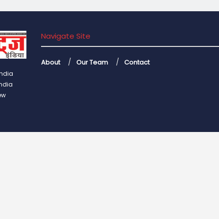
Navigate Site
About
Our Team
Contact
India
India
ew