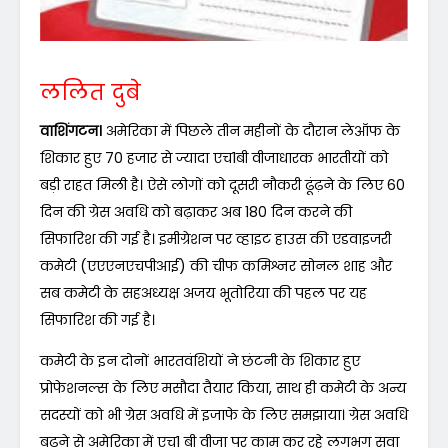
ललित दुबे
वाशिंगटन।
अमेरिका में पिछले तीन महीनों के दौरान लेऑफ के
शिकार हुए 70 हजार से ज्यादा एच1बी वीजाधारक भारतीयों को
बड़ी राहत मिली है। ऐसे लोगों को दूसरी नौकरी ढूंढ़ने के लिए 60
दिन की ग्रेस अवधि को बढ़ाकर अब 180 दिन करने की
सिफारिश की गई है। इमीग्रेशन पर व्हाइट हाउस की एडवाइजरी
कमेटी (एएएनएचपीआई) की चीफ कमिश्नर सोनल शाह और
सब कमेटी के सहअध्यक्ष अजय भूतोरिया की पहल पर यह
सिफारिश की गई है।
कमेटी के इन दोनों भारतवंशियों ने छंटनी के शिकार हुए
प्रोफेशनल्स के लिए मसौदा तैयार किया, साथ ही कमेटी के अन्य
सदस्यों को भी ग्रेस अवधि में इजाफे के लिए समझाया। ग्रेस अवधि
बढ़ने से अमेरिका में एच1 बी वीजा पर काम कर रहे लगभग सवा