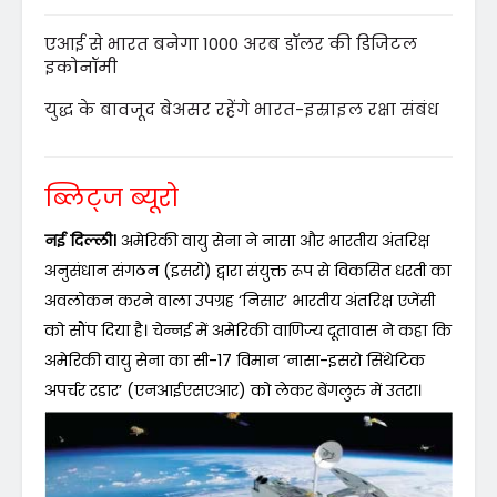
एआई से भारत बनेगा 1000 अरब डॉलर की डिजिटल
इकोनॉमी
युद्ध के बावजूद बेअसर रहेंगे भारत-इस्राइल रक्षा संबंध
ब्लिट्ज ब्यूरो
नई दिल्ली।
अमेरिकी वायु सेना ने नासा और भारतीय अंतरिक्ष
अनुसंधान संगठन (इसरो) द्वारा संयुक्त रूप से विकसित धरती का
अवलोकन करने वाला उपग्रह ‘निसार’ भारतीय अंतरिक्ष एजेंसी
को सौंप दिया है। चेन्नई में अमेरिकी वाणिज्य दूतावास ने कहा कि
अमेरिकी वायु सेना का सी-17 विमान ‘नासा-इसरो सिंथेटिक
अपर्चर रडार’ (एनआईएसएआर) को लेकर बेंगलुरु में उतरा।