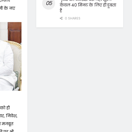
 एंजेला
केवल 40 मिनट के लिए ही डूबता
नी के नए
है
0 SHARES
 को ही
ार, निवेश,
को मजबूत
िति पर भी