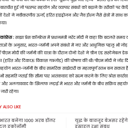
े बातचीत हुई जो परस्पर सहयोग और व्यापार संबंधों को बढ़ाने के तरीकों पर केंद्
ों देशों ने नवीकरणीय ऊर्जा, हरित हाइड्रोजन और जैव ईंधन जैसे क्षेत्रों में सा
िया।
कांफ्रेंस :
साझा प्रेस कॉन्फ्रेंस में प्रधानमंत्री नरेंद मोदी ने कहा कि बदलते समय
ं के अनुसार, भारत-जर्मनी अपने संबंधों में नए और आधुनिक पहलू भी जोड़ रह
 पीएम मोदी की जर्मनी की यात्रा के दौरान दोनों देशों ने ग्रीन एंड सस्टेनेबल डे
िप (हरित और टिकाऊ विकास गठजोड़) की घोषणा की थी। पीएम मोदी ने जोर दिय
सहयोग भारत-जर्मनी के बीच सामरिक साझेदारी क महत्वपूर्ण स्तंभ बन सकता है। 
 भी सहमति जताई कि सीमा पार आतंकवाद को खत्म करने के लिए ठोस कार्रवाई 
और अलगाववाद के खिलाफ लड़ाई में भारत और जर्मनी के बीच सक्रिय सहयोग
 जारी रहेगा।
 ALSO LIKE
भारत बनेगा 1000 अरब डॉलर
युद्ध के बावजूद बेअसर रहेंग
िटल इकोनॉमी
इस्राइल रक्षा संबंध