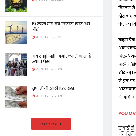
विस्तार स
दौरान दोन
19 लाख घरों का बिजली बिल अब
फैसला क
ज़ीरो
AUGUST 6, 2026
साझा प्रेस 
आवश्यकताओ
अब खाड़ी नहीं, अमेरिका से आता है
पिछले वर्ष
ज़्यादा पैसा
पार्टनरश
AUGUST 5, 2026
और रक्षा 
ने इस पर
यूपी में जीएसटी 15% बढ़ा
आतंकवाद 
AUGUST 5, 2026
ये आगे भी
YOU MAY
LOAD MORE
एआई से 
की डिज