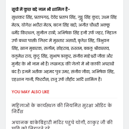
सूची में कुछ बड़े नाम भी शामिल हैं-
सुधाकर सिंह, प्रतापगढ़, देवेंद्र प्रताप सिंह, गुड्डू सिंह कुंडा, उधम सिंह
मेरठ, योगेश भदौरा मेरठ, बदन सिंह बद्दो, अजीत चौधरी अक्कू
धर्मेंद्र किरथल, सुनील राठी, अभिषेक सिंह हनी उर्फ जहर, निहाल
उर्फ बच्चा पासी। लिस्ट में मुख्तार अंसारी, बृजेश सिंह, त्रिभुवन
सिंह, खान मुबारक, सलीम, सोहराब, रुस्तम, बबलू श्रीवास्तव,
वलुमेश राय, कुंटू सिंह, सुभाष ठाकुर, संजीव माहेश्वरी जीवा और
मुनीर के भी नाम भी हैं। लखनऊ की जेलों में भी काफी अपराधी
बंद हैं। इनमें अतीक अहमद पुत्र उमर, संजीव जीवा, अभिषेक सिंह,
एहशान गाजी, फिरदौस, राजू उर्फ तौहीद आदि शामिल हैं।
YOU MAY ALSO LIKE
महिलाओं के कार्यस्थल की नियमित सुरक्षा ऑडिट के
निर्देश
अचानक बांकेबिहारी मंदिर पहुंचे योगी, ठाकुर जी की
छवि को निहारते रहे