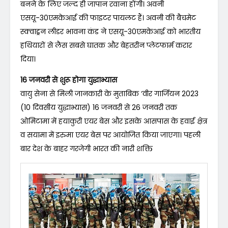
बनने के लिए जल्द ही जापान रवाना होंगी। अवनी
एसयू-30एमकेआई की फाइटर पायलट हैं। अवनी की बैचमेट
स्क्वाड्रन लीडर भावना कंड ने एसयू-30एमकेआई को भारतीय
हथियारों से लैस सबसे घातक और बेहतरीन प्लेटफार्म करार
दिया।
16 जनवरी से शुरू होगा युद्धाभ्यास
वायु सेना से मिली जानकारी के मुताबिक ‘वीर गार्जियन 2023
(10 दिवसीय युद्धाभ्यास) 16 जनवरी से 26 जनवरी तक
ओमिटामा में हयाकुरी एयर बेस और इसके आसपास के हवाई क्षेत्र
व सयामा में इरुमा एयर बेस पर आयोजित किया जाएगा। पहली
बार देश के बाहर गरजेगी भारत की नारी शक्ति