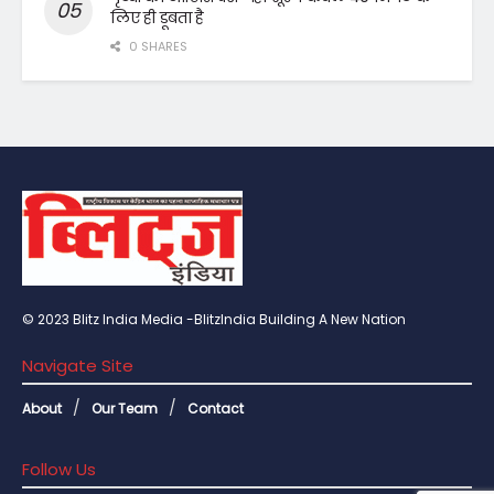
लिए ही डूबता है
0 SHARES
© 2023 Blitz India Media -BlitzIndia Building A New Nation
Navigate Site
About
Our Team
Contact
Follow Us