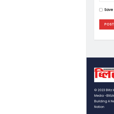
Save 
© 2023 Blitz 
Media -Blitz
Building A N
Nation