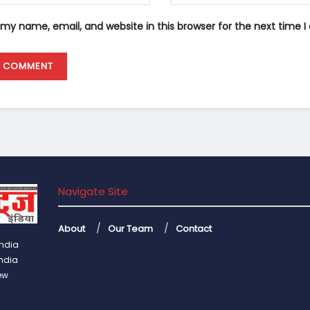
my name, email, and website in this browser for the next time
Navigate Site
About
Our Team
Contact
India
India
ew