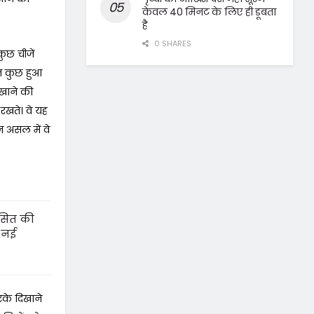
केवल 40 मिनट के लिए ही डूबता
है
0 SHARES
कुछ चीजें
हुत कुछ हुआ
िखाने की
 रखते। वे यह
 असल में वे
कसित की
 नई
करके दिखाने