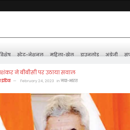
विशेष
स्टेट-नेशनल
महिला-खेल
डाउनलोड
अंग्रेजी
संप
ंकर ने बीबीसी पर उठाया सवाल
़ इंडिया
February 24, 2023
in
नया-भारत