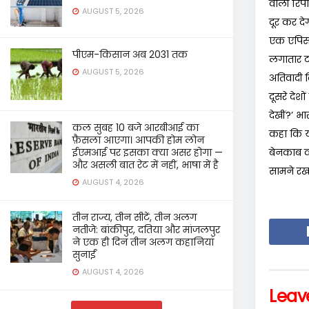
वाली रिपो
AUGUST 5, 2026
दूर कर दे
एक एपिसोड
पीएम-किसान अब 2031 तक
लगातार ट
AUGUST 5, 2026
अतिवादी द
दूसरे देश
देखीं?’ भ
कल सुबह 10 बजे आरबीआई का
कहा कि यह
फ़ैसला आएगा। आपकी होम लोन
ईएमआई पर इसका क्या असर होगा —
बेनकाब क
और असली बात रेट में नहीं, भाषा में है
सामने रखा
AUGUST 4, 2026
तीन राज्य, तीन सीटें, तीन अलग
नतीजे: बांकीपुर, दतिया और मांजलपुर
ने एक ही दिन तीन अलग कहानियां
सुनाईं
AUGUST 4, 2026
Leav