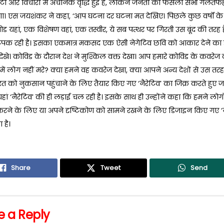
र्टों और विचारों में अचानक वृद्धि हुई है, लेकिन जनता का फैसला सभी गलतफ
गा। एस जयशंकर ने कहा, ‘आप घटना दर घटना मत देखिए। पिछले कुछ वर्षों के बार
 यहां, एक विशेषण वहां, एक तस्वीर, ये सब पत्थर पर गिरती उस बूंद की तरह ह
पक रही है। इसका एकमात्र मकसद एक ऐसी नेगेटिव छवि को आकार देने का ह
िखे। कोविड के दौरान देश ने मुश्किल वक्त देखा। आप हमारे कोविड के कवरेज को
ों में लोग नहीं मरे? क्या हमने वह कवरेज देखा, क्या आपने अन्य देशों से उस तरह 
ारत को नुकसान पहुंचाने के लिए तैयार किए गए ‘नैरेटिव’ का जिक्र करते हुए
ां ‘नैरेटिव’ की ही लड़ाई चल रही है। इसके साथ ही उन्होंने कहा कि हमने लोग
रने के लिए या अपने दृष्टिकोण को सामने रखने के लिए डिजाइन किए गए ‘न
 है।
Share
Tweet
Send
e a Reply