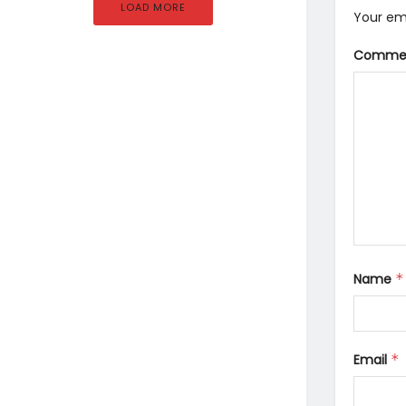
LOAD MORE
Your ema
Comme
Name
*
Email
*