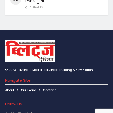
लिए ही डूबता है
0 SHARES
© 2023 Blitz India Media -BlitzIndia Building A New Nation
Navigate Site
About
Our Team
Contact
Follow Us