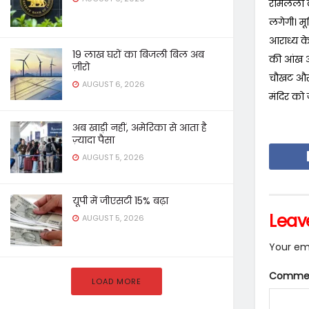
रामलला की
लगेगी। मू
आराध्य के
19 लाख घरों का बिजली बिल अब
की आंख और
ज़ीरो
चौखट और 2
AUGUST 6, 2026
मंदिर को 
अब खाड़ी नहीं, अमेरिका से आता है
ज़्यादा पैसा
AUGUST 5, 2026
यूपी में जीएसटी 15% बढ़ा
Leav
AUGUST 5, 2026
Your ema
Comme
LOAD MORE