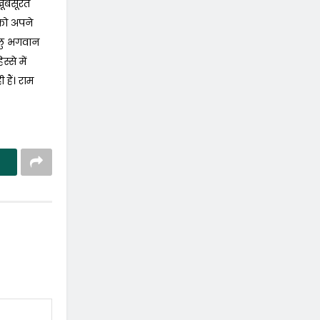
खूबसूरत
 को अपने
धालु भगवान
से में
हैं। राम