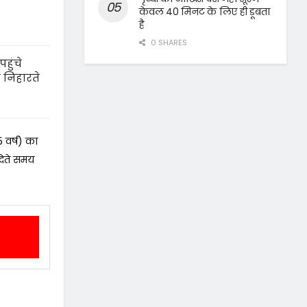
केवल 40 मिनट के लिए ही डूबता
है
0 SHARES
हुंचे
 निहारते
5 वर्ष) का
 देते समय