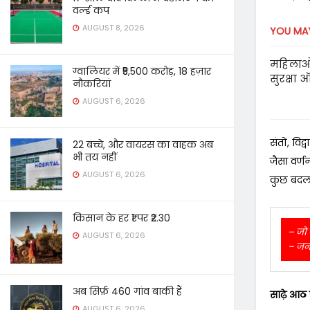
वर्ल्ड कप
AUGUST 8, 2026
YOU MAY
महिलाओं
ग्वालियर में ₹5,500 करोड़, 18 हज़ार
सुरक्षा 
नौकरियां
AUGUST 6, 2026
संतों, विद
22 बच्चे, और वायरस का वाहक अब
भी तय नहीं
जैसा वर्ण
AUGUST 6, 2026
कुछ बदला
किसान के हर ₹1 पर ₹2.30
– जो 
AUGUST 6, 2026
– जनवर
अब सिर्फ़ 460 गांव बाकी हैं
साढ़े आठ फ
AUGUST 6, 2026