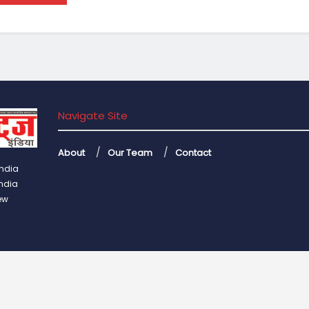
Navigate Site
About
Our Team
Contact
India
India
ew