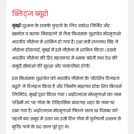
ब्लिट्ज ब्यूरो
मुंबई।
दुश्मन के छक्के छुड़ाने के लिए स्वदेश निर्मित और
ब्रह्मोस व बराक मिसाइलों से लैस विध्वंसक युद्धपोत मोरमुगाओ
भारतीय नौसेना में शामिल हो गया है। रक्षा मंत्री राजनाथ सिंह ने
नौसेना डॉकयार्ड, मुंबई में इसे नौसेना में शामिल किया । इससे
भारतीय नौसेना की हिंद महासागर में धमक बढ़ेगी तथा देश की
समुद्री सीमाओं की सुरक्षा और चाकचौबंद होगी।
इस विध्वंसक युद्धपोत को भारतीय नौसेना के ‘वॉरशिप डिजाइन
ब्यूरो’ ने डिजाइन किया है और निर्माण मझगांव डॉक शिप बिल्डर्स
लिमिटेड, मुंबई द्वारा किया गया । आईएनएस मोरमुगाओ का नाम
पश्चिमी तट पर गोवा के ऐतिहासिक बंदरगाह शहर के नाम पर
रखा गया है। आईएनएम मोरमुगाओ पिछले साल 19 दिसंबर को
पहली बार समुद्र में उतरा था। इसी दिन गोवा में पुर्तगाली शासन से
मुक्ति पाने के 60 साल पूरे हुए थे।