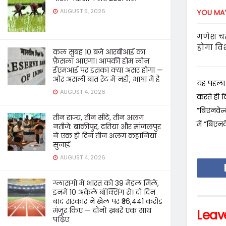
AUGUST 5, 2026
YOU MAY
गणेश चतु
होगा विश
कल सुबह 10 बजे आरबीआई का
फ़ैसला आएगा। आपकी होम लोन
ईएमआई पर इसका क्या असर होगा —
और असली बात रेट में नहीं, भाषा में है
यह पहला म
AUGUST 4, 2026
करते ही वि
”बिएनवेन्य
तीन राज्य, तीन सीटें, तीन अलग
में ”बिएन
नतीजे: बांकीपुर, दतिया और मांजलपुर
ने एक ही दिन तीन अलग कहानियां
सुनाईं
AUGUST 4, 2026
ग्लासगो में भारत को 39 मेडल मिले,
इनमें 10 अकेले बॉक्सिंग से। दो दिन
बाद सरकार ने खेल पर ₹36,441 करोड़
मंज़ूर किए — दोनों ख़बरें एक साथ
Leav
पढ़िए