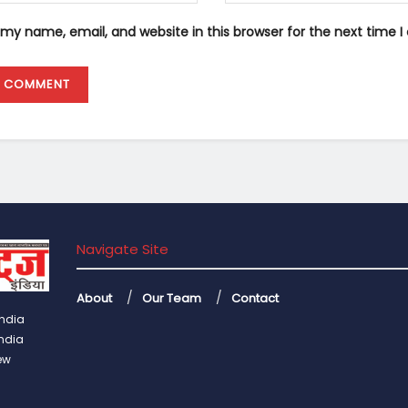
my name, email, and website in this browser for the next time
Navigate Site
About
Our Team
Contact
India
India
ew