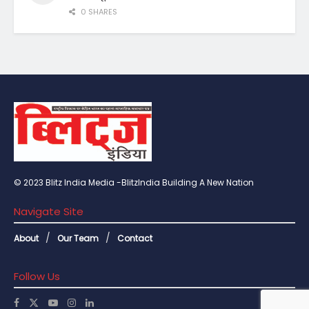
0 SHARES
© 2023 Blitz India Media -BlitzIndia Building A New Nation
Navigate Site
About
Our Team
Contact
Follow Us