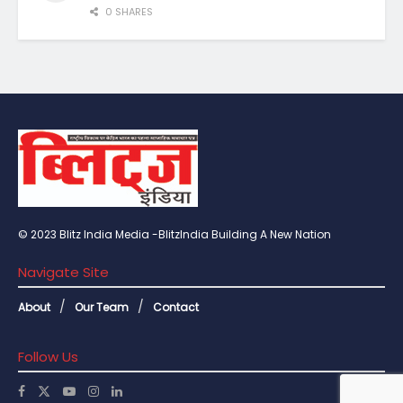
0 SHARES
© 2023 Blitz India Media -BlitzIndia Building A New Nation
Navigate Site
About
Our Team
Contact
Follow Us