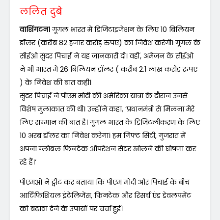
ललित दुबे
वाशिंगटन।
गूगल भारत में डिजिटाइजेशन के लिए 10 बिलियन
डॉलर (करीब 82 हजार करोड़ रुपए) का निवेश करेगी। गूगल के
सीईओ सुंदर पिचाई ने यह जानकारी दी। वहीं, अमेजन के सीईओ
ने भी भारत में 26 बिलियन डॉलर ( करीब 2.1 लाख करोड़ रुपए
) के निवेश की बात कही।
सुंदर पिचाई ने पीएम मोदी की अमेरिका यात्रा के दौरान उनसे
विशेष मुलाकात की थी। उन्होंने कहा, ‘प्रधानमंत्री से मिलना मेरे
लिए सम्मान की बात है। गूगल भारत के डिजिटलीकरण के लिए
10 अरब डॉलर का निवेश करेगा। हम गिफ्ट सिटी, गुजरात में
अपना ग्लोबल फिनटेक ऑपरेशन सेंटर खोलने की घोषणा कर
रहे हैं।’
पीएमओ ने ट्वीट कर बताया कि पीएम मोदी और पिचाई के बीच
आर्टिफिशियल इंटेलिजेंस, फिनटेक और रिसर्च एंड डेवलपमेंट
को बढ़ावा देने के उपायों पर चर्चा हुई।