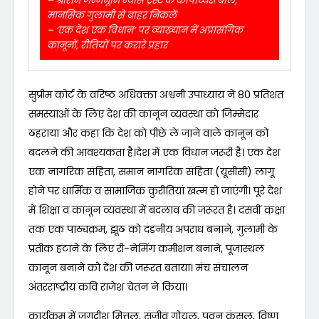
– श्रीराम जन्मभूमि न्यास ट्रस्ट के कोषाध्यक्ष बोले,
मानसिक गुलामी से बाहर निकलें
– ‘एक देश एक विधान’ पर व्याख्यान में अप्रासंगिक
कानूनों, रीतियों पर करारे प्रहार
सुप्रीम कोर्ट के वरिष्ठ अधिवक्ता अश्वनी उपाध्याय ने 80 प्रतिशत
समस्याओं के लिए देश की कानून व्यवस्था काे जिम्मेदार
ठहराया और कहा कि देश काे पीछे ले जाने वाले कानून को
बदलने की आवश्यकता है।देश में एक विधान जरूरी है। एक देश
एक नागरिक संहिता, समान नागरिक संहिता (यूसीसी) लागू
होने पर धार्मिक व सामाजिक कुरीतियां खत्म हो जाएंगी। पूरे देश
में शिक्षा व कानून व्यवस्था में बदलाव की जरूरत है। दसवीं कक्षा
तक एक पाठ्यक्रम, झूठ काे दंडनीय अपराध बनाने, गुलामी के
प्रतीक हटाने के लिए री-नेमिंग कमीशन बनाने, पूजास्थल
कानून बनाने को देश की जरूरत बताया। मंच संचालन
अंतरराष्ट्रीय कवि राजेश चेतन ने किया।
कार्यक्रम में जगदीश मित्तल, संजीव गोयल, पवन कंसल, विष्णु